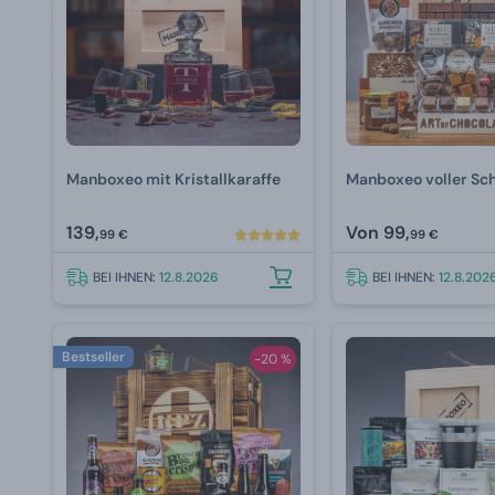
Manboxeo mit Kristallkaraffe
Manboxeo voller Sc
139,
Von
99,
99 €
99 €
BEI IHNEN:
12.8.2026
BEI IHNEN:
12.8.202
Bestseller
-20 %