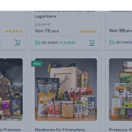
Manboxeo für Biertrinker voller
Manboxeo m
Lagerbiere
99,99 €
Von
99,
Von
79,
99 
99 €
6
BEI IHNE
BEI IHNEN:
12.8.2026
Neu
ei Premium
Manboxeo für Fitnessfans
Prosecco-K