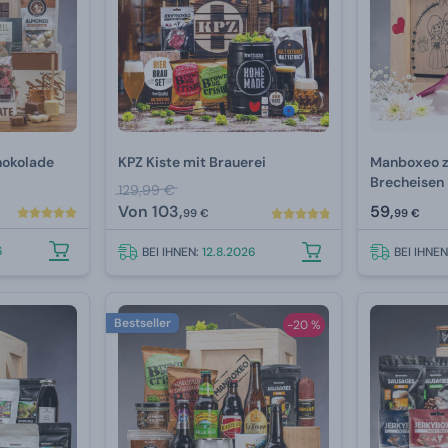
hokolade
KPZ Kiste mit Brauerei
Manboxeo z
Brecheisen
129,99 €
Von
103,
59,
99 €
99 €
6
BEI IHNEN:
12.8.2026
BEI IHNE
Bestseller
-20 %