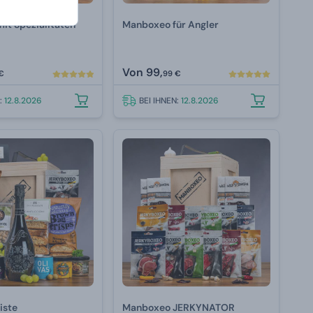
it Spezialitäten
Manboxeo für Angler
Von
99,
€
99 €
N:
12.8.2026
BEI IHNEN:
12.8.2026
iste
Manboxeo JERKYNATOR