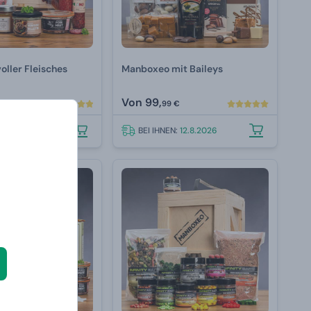
ller Fleisches
Manboxeo mit Baileys
Von
99,
€
99 €
N:
12.8.2026
BEI IHNEN:
12.8.2026