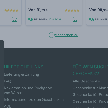
Von
91,
Von
99,
99 €
99 
6
BEI IHNEN:
12.8.2026
BEI IHNE
Mehr sehen 20
HILFREICHE LINKS
FÜR WEN SUCHE
GESCHENK?
Lieferung & Zahlung
FAQ
Alle Geschenke
Reklamation und Rückgabe
Geschenke für Män
von Waren
Geschenke für Frau
Informationen zu den Geschenken
Geschenke für Kind
AGB