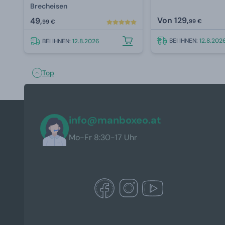
Brecheisen
Von
129,
49,
99 €
99 €
BEI IHNEN:
12.8.202
BEI IHNEN:
12.8.2026
Top
info@manboxeo.at
Mo-Fr 8:30-17 Uhr