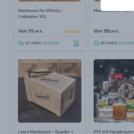
Manboxeo für Whisky-
Manboxeo mit Rum
Liebhaber XXL
Von
111,
Von
99,
99 €
99 €
BEI IHNEN:
12.8.2026
BEI IHNEN:
12.8.202
Leere Manboxeo - Quader +
KPZ mit Hausbrauer