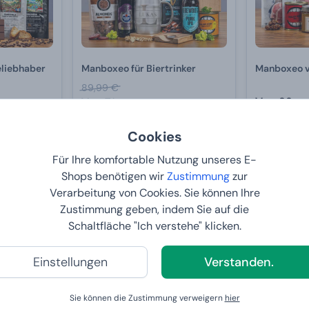
eliebhaber
Manboxeo für Biertrinker
Manboxeo vo
89,99 €
Von
99,
Von
71,
99 
99 €
6
BEI IHNE
BEI IHNEN:
12.8.2026
Cookies
Für Ihre komfortable Nutzung unseres E-
Shops benötigen wir
Zustimmung
zur
-20 %
Verarbeitung von Cookies. Sie können Ihre
Zustimmung geben, indem Sie auf die
Schaltfläche "Ich verstehe" klicken.
Einstellungen
Verstanden.
Sie können die Zustimmung verweigern
hier