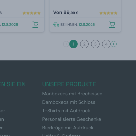
Von
89,
€
99 €
N:
12.8.2026
BEI IHNEN:
12.8.2026
1
2
3
4
N SIE EIN
UNSERE PRODUKTE
Manboxeos mit Brecheisen
Damboxeos mit Schloss
ner
T-Shirts mit Aufdruck
en
Personalisierte Geschenke
er
Bierkrüge mit Aufdruck