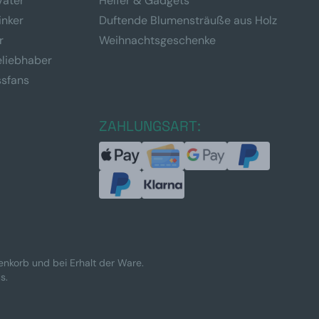
Vater
Helfer & Gadgets
inker
Duftende Blumensträuße aus Holz
r
Weihnachtsgeschenke
eliebhaber
ssfans
ZAHLUNGSART:
renkorb und bei Erhalt der Ware.
s.