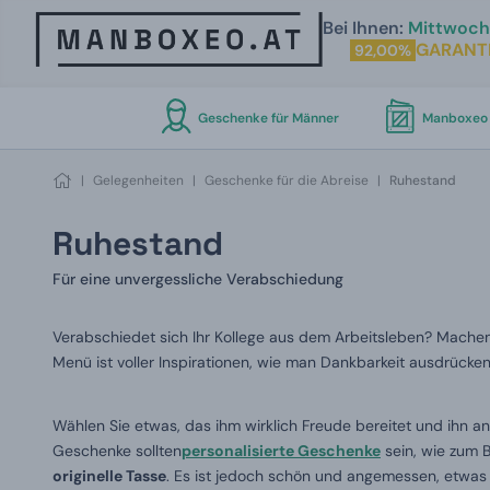
Bei Ihnen:
Mittwoch 
GARANT
92,00%
Geschenke für Männer
Manboxeo 
|
Gelegenheiten
|
Geschenke für die Abreise
|
Ruhestand
Ruhestand
Für eine unvergessliche Verabschiedung
Verabschiedet sich Ihr Kollege aus dem Arbeitsleben? Mache
Menü ist voller Inspirationen, wie man Dankbarkeit ausdrück
Wählen Sie etwas, das ihm wirklich Freude bereitet und ihn an
Geschenke sollten
personalisierte Geschenke
sein, wie zum B
originelle Tasse
. Es ist jedoch schön und angemessen, etwas 