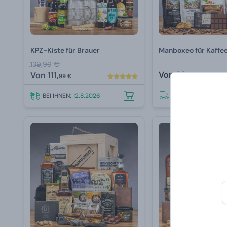
KPZ-Kiste für Brauer
Manboxeo für Kaffe
139,99 €
Von
99,
Von
111,
99 €
99 €
BEI IHNEN:
12.8.202
BEI IHNEN:
12.8.2026