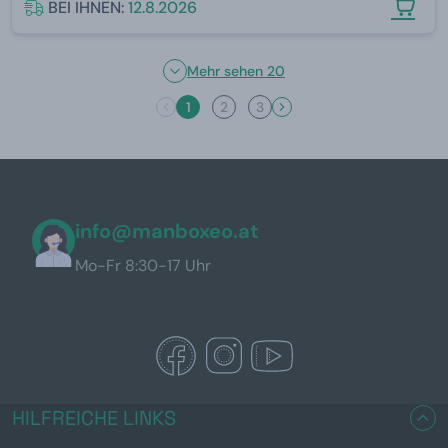
BEI IHNEN:
12.8.2026
Mehr sehen 20
1
2
3
info@manboxeo.at
Mo-Fr 8:30-17 Uhr
HILFREICHE LINKS