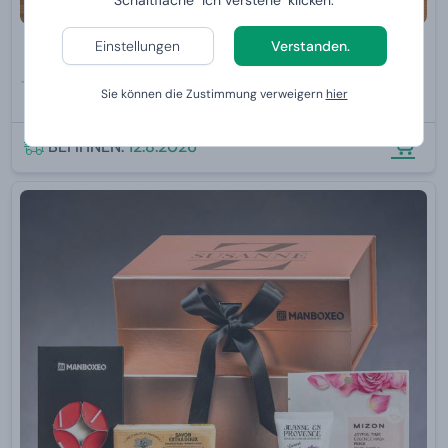
Schaltfläche "Ich verstehe" klicken.
Einstellungen
Verstanden.
Geschenkset zum Vatertag Vol. 3
39,99 €
Sie können die Zustimmung verweigern
hier
Von
34,
99 €
BEI IHNEN:
12.8.2026