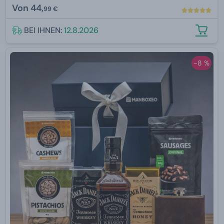
Von
44,
99 €
BEI IHNEN:
12.8.2026
-8 %