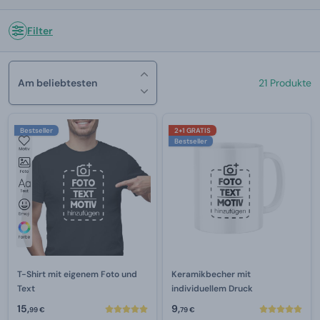
Filter
Am beliebtesten
21 Produkte
Bestseller
2+1 GRATIS
Bestseller
T-Shirt mit eigenem Foto und
Keramikbecher mit
Text
individuellem Druck
15,
9,
99 €
79 €