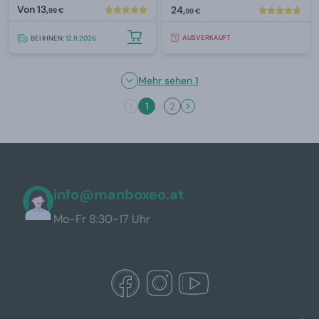
Von
13,
24,
99 €
99 €
AUSVERKAUFT
BEI IHNEN:
12.8.2026
Mehr sehen 1
1
2
info@manboxeo.at
Mo-Fr 8:30-17 Uhr