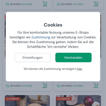
BEI IHNEN:
12.8.2026
BEI IHNEN:
12.8.2026
2+1 GRATIS
2+1 GRATIS
Cookies
Für Ihre komfortable Nutzung unseres E-Shops
benötigen wir
Zustimmung
zur Verarbeitung von Cookies.
Sie können Ihre Zustimmung geben, indem Sie auf die
Schaltfläche "Ich verstehe" klicken.
Einstellungen
Verstanden.
Nachfüllbares Metall-
Nachfüllbares Metall-
Sie können die Zustimmung verweigern
hier
Feuerzeug - silber mit Gravur
Feuerzeug - Gold mit Gravur
24,
24,
99 €
99 €
BEI IHNEN:
12.8.2026
BEI IHNEN:
12.8.2026
2+1 GRATIS
2+1 GRATIS