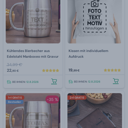
Kühlendes Bierbecher aus
Kissen mit individuellem
Edelstahl Manboxeo mit Gravur
Aufdruck
34,99 €
19,
22,
99 €
90 €
BEI IHNEN:
12.8.2026
BEI IHNEN:
12.8.2026
1+1 GRATIS
2+1 GRATIS
-35 %
Bestseller