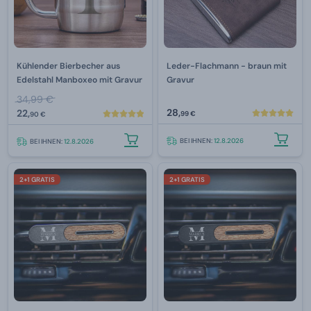
Kühlender Bierbecher aus
Leder-Flachmann - braun mit
Edelstahl Manboxeo mit Gravur
Gravur
34,99 €
28,
22,
99 €
90 €
BEI IHNEN:
12.8.2026
BEI IHNEN:
12.8.2026
2+1 GRATIS
2+1 GRATIS