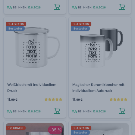
BEI IHNEN:
12.8.2026
BEI IHNEN:
12.8.2026
2+1 GRATIS
2+1 GRATIS
Bestseller
Bestseller
Weißblech mit individuellem
Magischer Keramikbecher mit
Druck
individuellem Aufdruck
11,
11,
99 €
99 €
BEI IHNEN:
12.8.2026
BEI IHNEN:
12.8.2026
1+1 GRATIS
2+1 GRATIS
-35 %
Bestseller