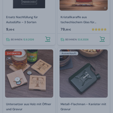
Ersatz Nachfüllung für
Kristallkaraffe aus
Autodüfte – 3 Sorten
tschechischem Glas für
Luxusalkohol mit Gravur 800
9,
79,
99 €
99 €
ml
BEI IHNEN:
12.8.2026
BEI IHNEN:
12.8.2026
2+1 GRATIS
Ausverkauft
Untersetzer aus Holz mit Öffner
Metall-Flachman - Kanister mit
und Gravur
Gravur