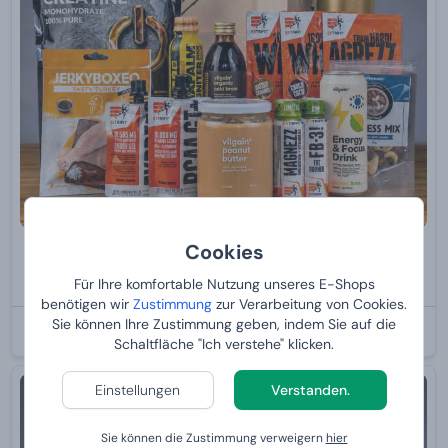
Cookies
Manboxeo für Fitnessfans
Von
91,
Für Ihre komfortable Nutzung unseres E-Shops
99 €
benötigen wir
Zustimmung
zur Verarbeitung von Cookies.
Sie können Ihre Zustimmung geben, indem Sie auf die
BEI IHNEN:
10.8.2026
Schaltfläche "Ich verstehe" klicken.
Einstellungen
Verstanden.
Sie können die Zustimmung verweigern
hier