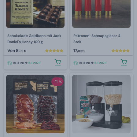
Schokolade Goldkenn mit Jack
Patronen-Schnapsgläser 4
Daniel´s Honey 100 g
Stck.
Von
8,
17,
99 €
99 €
BEI IHNEN:
11.8.2026
BEI IHNEN:
11.8.2026
-11 %