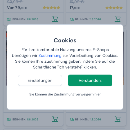
99,99 €
19,99 €
Von
79,
17,
99 €
99 €
BEI IHNEN:
11.8.2026
BEI IHNEN:
11.8.2026
2+1 GRATIS
Für eine Frau
Cookies
Bestseller
Für Ihre komfortable Nutzung unseres E-Shops
benötigen wir
Zustimmung
zur Verarbeitung von Cookies.
Sie können Ihre Zustimmung geben, indem Sie auf die
Schaltfläche "Ich verstehe" klicken.
Einstellungen
Verstanden.
Leder-Flachmann - braun mit
Truhe mit Prosecco + Schloss,
Sie können die Zustimmung verweigern
hier
Gravur
Säge, Chiff
28,
Von
99,
99 €
99 €
BEI IHNEN:
11.8.2026
BEI IHNEN:
11.8.2026