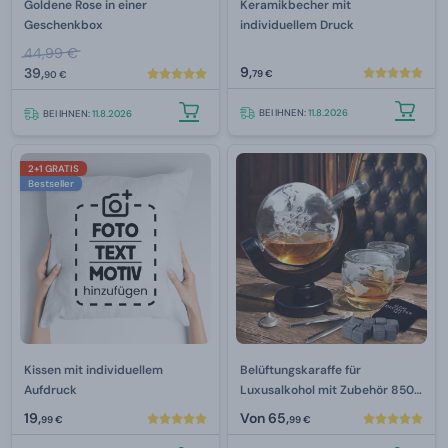
Goldene Rose in einer
Keramikbecher mit
Geschenkbox
individuellem Druck
44,99 €
9,
39,
79 €
90 €
BEI IHNEN:
11.8.2026
BEI IHNEN:
11.8.2026
2+1 GRATIS
Bestseller
Kissen mit individuellem
Belüftungskaraffe für
Aufdruck
Luxusalkohol mit Zubehör 850
ml
19,
Von
65,
99 €
99 €