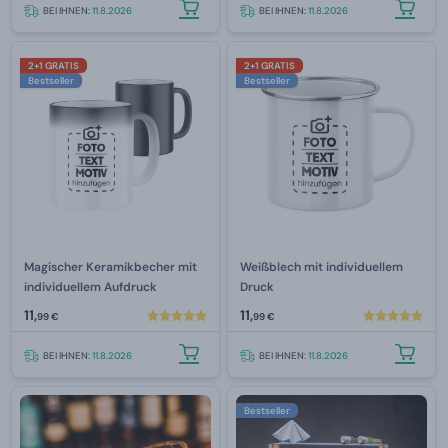
BEI IHNEN:
11.8.2026
BEI IHNEN:
11.8.2026
2+1 GRATIS
2+1 GRATIS
Bestseller
Bestseller
Magischer Keramikbecher mit
Weißblech mit individuellem
individuellem Aufdruck
Druck
11,
11,
99 €
99 €
BEI IHNEN:
11.8.2026
BEI IHNEN:
11.8.2026
Bestseller