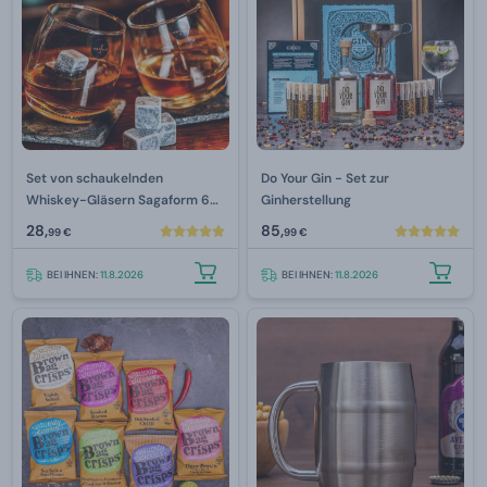
Set von schaukelnden
Do Your Gin - Set zur
Whiskey-Gläsern Sagaform 6
Ginherstellung
Stck.
28,
85,
99 €
99 €
BEI IHNEN:
11.8.2026
BEI IHNEN:
11.8.2026