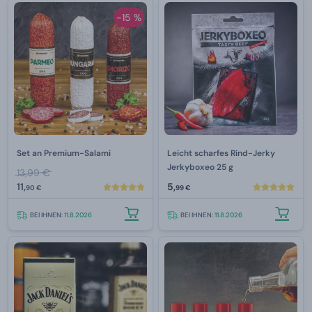
-15 %
Set an Premium-Salami
Leicht scharfes Rind-Jerky
Jerkyboxeo 25 g
13,99 €
11,
5,
90 €
99 €
BEI IHNEN:
11.8.2026
BEI IHNEN:
11.8.2026