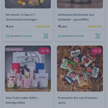
Set bester Crisps in 7
Kühlendes Bierbecher aus
Geschmackrichtungen
Edelstahl - geschliffen
9,
15,
99 €
99 €
BEI IHNEN:
11.8.2026
BEI IHNEN:
11.8.2026
Für eine Frau
-20 %
-10 %
Eine Truhe voller Düfte -
Preiswerte Set von Premium-
blumige Düfte
Jerky