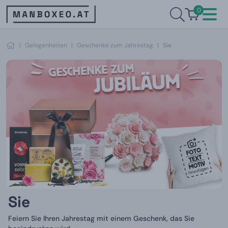
0
|
Gelegenheiten
|
Geschenke zum Jahrestag
|
Sie
Sie
Feiern Sie Ihren Jahrestag mit einem Geschenk, das Sie