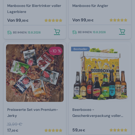
Manboxeo für Biertrinker voller
Manboxeo für Angler
Lagerbiere
Von
99,
Von
99,
99 €
99 €
BEI IHNEN:
13.8.2026
BEI IHNEN:
13.8.2026
Bestseller
-10 %
Preiswerte Set von Premium-
Beerboxeo -
Jerky
Geschenkverpackung voller
Bierspezialitäten
19,99 €
59,
17,
99 €
99 €