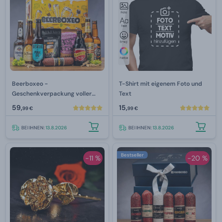
Beerboxeo -
T-Shirt mit eigenem Foto und
Geschenkverpackung voller
Text
Bierspezialitäten und Fleisch
59,
15,
99 €
99 €
BEI IHNEN:
13.8.2026
BEI IHNEN:
13.8.2026
Bestseller
-11 %
-20 %