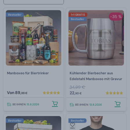
Bestseller
1+1 GRATIS
-35 %
Bestseller
Manboxeo für Biertrinker
Kühlender Bierbecher aus
Edelstahl Manboxeo mit Gravur
34,99 €
Von
89,
22,
99 €
90 €
BEI IHNEN:
13.8.2026
BEI IHNEN:
13.8.2026
Bestseller
Bestseller