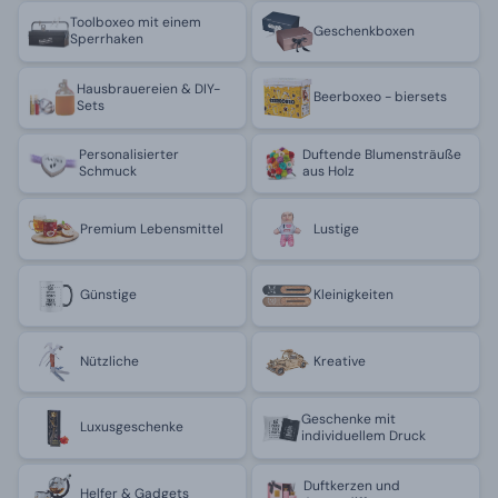
Toolboxeo mit einem
Geschenkboxen
Sperrhaken
Hausbrauereien & DIY-
Beerboxeo - biersets
Sets
Personalisierter
Duftende Blumensträuße
Schmuck
aus Holz
Premium Lebensmittel
Lustige
Günstige
Kleinigkeiten
Nützliche
Kreative
Geschenke mit
Luxusgeschenke
individuellem Druck
Duftkerzen und
Helfer & Gadgets