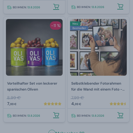
BEI IHNEN:
13.8.2026
BEI IHNEN:
13.8.2026
Neu
-11 %
Bestseller
Vorteilhafter Set von leckerer
Selbstklebender Fotorahmen
spanischen Oliven
für die Wand mit einem Foto -
Schwarz
8,99 €
7,99 €
7,
4,
99 €
99 €
BEI IHNEN:
13.8.2026
BEI IHNEN:
13.8.2026