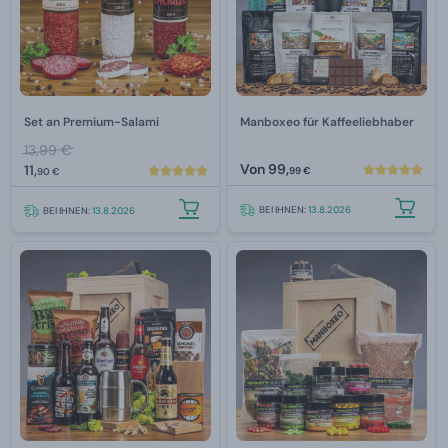
Set an Premium-Salami
Manboxeo für Kaffeeliebhaber
13,99 €
Von
99,
11,
99 €
90 €
BEI IHNEN:
13.8.2026
BEI IHNEN:
13.8.2026