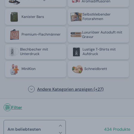
Aromadiffusoren
Selbstklebender
Kanister Bars
Fotorahmen
Luxuriöser Autoduft mit
Premium-Flachmänner
Gravur
Blechbecher mit
Lustige T-Shirts mit
Unterdruck
Aufdruck
MiniKlon
Schneidbrett
Andere Kategorien anzeigen
(+27)
Filter
Am beliebtesten
434 Produkte