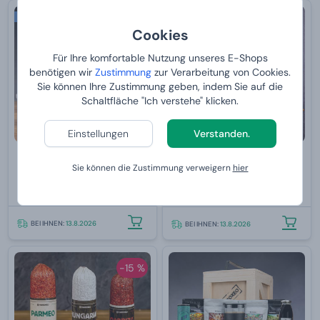
Bestseller
Cookies
Für Ihre komfortable Nutzung unseres E-Shops
benötigen wir
Zustimmung
zur Verarbeitung von Cookies.
Sie können Ihre Zustimmung geben, indem Sie auf die
Schaltfläche "Ich verstehe" klicken.
Einstellungen
Verstanden.
Manboxeo mit Spezialitäten
Set bester Crisps in 7
Sie können die Zustimmung verweigern
hier
Geschmackrichtungen
Von
99,
9,
99 €
99 €
BEI IHNEN:
13.8.2026
BEI IHNEN:
13.8.2026
-15 %