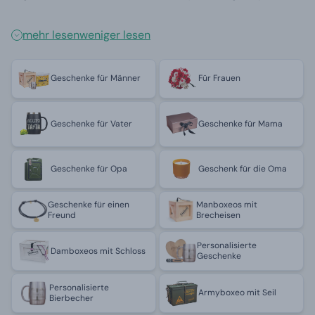
mehr lesen
weniger lesen
Geschenke für Männer
Für Frauen
Geschenke für Vater
Geschenke für Mama
Geschenke für Opa
Geschenk für die Oma
Geschenke für einen
Manboxeos mit
Freund
Brecheisen
Personalisierte
Damboxeos mit Schloss
Geschenke
Personalisierte
Armyboxeo mit Seil
Bierbecher