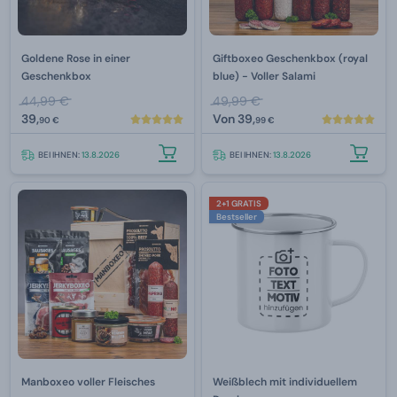
Goldene Rose in einer
Giftboxeo Geschenkbox (royal
Geschenkbox
blue) - Voller Salami
44,99 €
49,99 €
39,
Von
39,
90 €
99 €
BEI IHNEN:
13.8.2026
BEI IHNEN:
13.8.2026
2+1 GRATIS
Bestseller
Manboxeo voller Fleisches
Weißblech mit individuellem