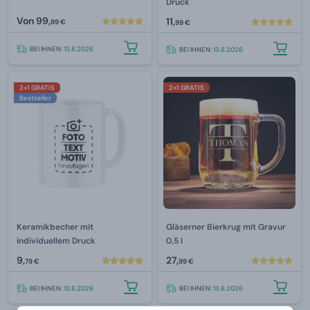
Druck
Von
99,
11,
99 €
99 €
BEI IHNEN:
13.8.2026
BEI IHNEN:
13.8.2026
2+1 GRATIS
2+1 GRATIS
Bestseller
Keramikbecher mit
Gläserner Bierkrug mit Gravur
individuellem Druck
0,5 l
9,
27,
79 €
99 €
BEI IHNEN:
13.8.2026
BEI IHNEN:
13.8.2026