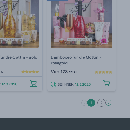
r die Göttin - gold
Damboxeo für die Göttin -
rosegold
Von
123,
 €
99 €
N:
12.8.2026
BEI IHNEN:
12.8.2026
1
2