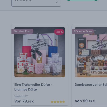
Für eine Frau
Für eine Frau
-20 %
Eine Truhe voller Düfte -
Damboxeo voller Sc
blumige Düfte
99,99 €
Von
99,
Von
79,
99 €
99 €