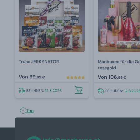
Truhe JERKYNATOR
Manboxeo für die Gö
rosegold
Von
99,
Von
106,
99 €
99 €
BEI IHNEN:
12.8.2026
BEI IHNEN:
12.8.202
Top
info@manboxeo.at