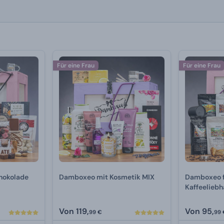
Für eine Frau
Für eine Frau
hokolade
Damboxeo mit Kosmetik MIX
Damboxeo 
Kaffeelieb
Von
119,
Von
95,
99 €
99 