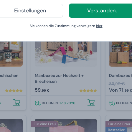
Einstellungen
Verstanden.
Für eine Frau
Sie können die Zustimmung verweigern
hier
echischen
Manboxeo zur Hochzeit +
Damboxeo f
Brecheisen
89,99 €
59,
Von
71,
99 €
99 
6
BEI IHNEN:
12.8.2026
BEI IHNE
Für eine Frau
Für eine Frau
Bestseller