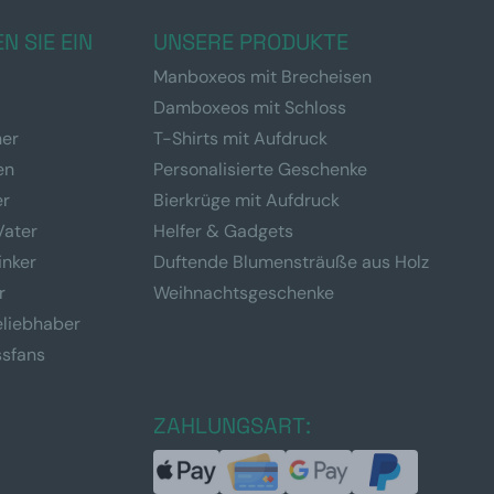
N SIE EIN
UNSERE PRODUKTE
Manboxeos mit Brecheisen
Damboxeos mit Schloss
ner
T-Shirts mit Aufdruck
en
Personalisierte Geschenke
er
Bierkrüge mit Aufdruck
Vater
Helfer & Gadgets
inker
Duftende Blumensträuße aus Holz
r
Weihnachtsgeschenke
eliebhaber
ssfans
ZAHLUNGSART: