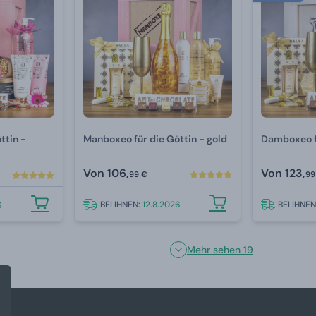
ttin -
Manboxeo für die Göttin - gold
Damboxeo fü
Von
106,
Von
123,
99 €
99
BEI IHNEN:
12.8.2026
BEI IHNE
6
Mehr sehen 19