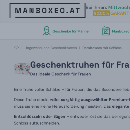
Bei Ihnen:
Mittwoch 
GARANT
92,00%
Geschenke für Männer
Manboxeo 
|
Ungewöhnliche Geschenkboxen
|
Damboxeos mit Schloss
Geschenktruhen für Fra
Das ideale Geschenk für Frauen
Eine Truhe voller Schätze – für Frauen, die das Besondere lieb
Diese Truhe steckt voller
sorgfältig
ausgewählter
Premium-
muss sie eine kleine Herausforderung meistern. Das
elegante
Entschlüsseln
oder
Sägen
– entweder löst sie das beiliegend
Schloss aufzuschneiden.