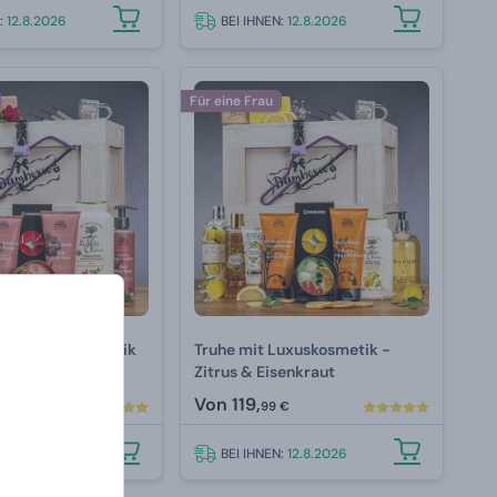
N:
12.8.2026
BEI IHNEN:
12.8.2026
Für eine Frau
it Luxuskosmetik
Truhe mit Luxuskosmetik -
Zitrus & Eisenkraut
Von
119,
 €
99 €
N:
12.8.2026
BEI IHNEN:
12.8.2026