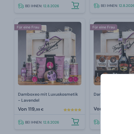
BEI IHNEN:
12.8.202
BEI IHNEN:
12.8.2026
Für eine Frau
Für eine Frau
Damboxeo mit Luxuskosmetik
Damboxeo mit Baile
- Lavendel
Von
99,
Von
119,
99 €
99 €
BEI IHNEN:
12.8.202
BEI IHNEN:
12.8.2026