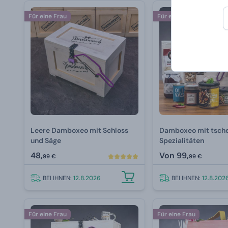
Für eine Frau
Für eine Frau
Leere Damboxeo mit Schloss
Damboxeo mit tsch
und Säge
Spezialitäten
48,
Von
99,
99 €
99 €
BEI IHNEN:
12.8.2026
BEI IHNEN:
12.8.202
Für eine Frau
Für eine Frau