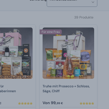
39 Produkte
Für eine Frau
für
Truhe mit Prosecco + Schloss,
haberinnen
Säge, Chiff
Von
99,
€
99 €