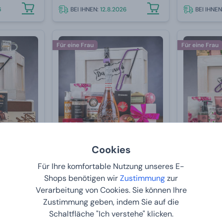
6
BEI IHNEN:
12.8.2026
BEI IHNE
Für eine Frau
Für eine Frau
Cookies
ys
Wellness-Truhe mit Prosecco
Damboxeo m
Für Ihre komfortable Nutzung unseres E-
- Rose
Shops benötigen wir
Zustimmung
zur
Von
139,
Von
119,
99 €
99
Verarbeitung von Cookies. Sie können Ihre
Zustimmung geben, indem Sie auf die
6
BEI IHNEN:
12.8.2026
BEI IHNE
Schaltfläche "Ich verstehe" klicken.