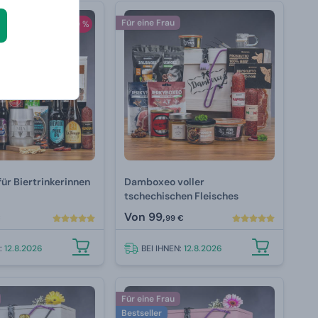
Für eine Frau
-20 %
ür Biertrinkerinnen
Damboxeo voller
tschechischen Fleisches
Von
99,
€
99 €
N:
12.8.2026
BEI IHNEN:
12.8.2026
Für eine Frau
Bestseller