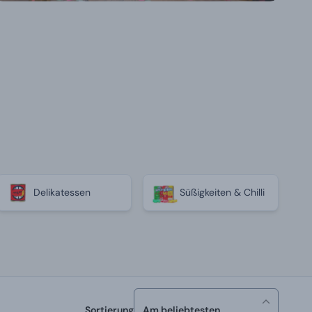
Delikatessen
Süßigkeiten & Chilli
Sortierung
Am beliebtesten