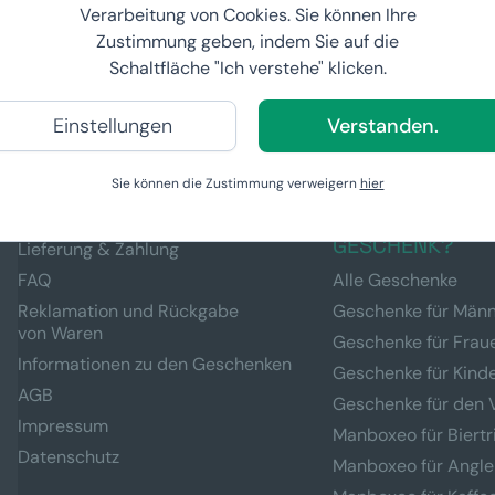
Verarbeitung von Cookies. Sie können Ihre
Zustimmung geben, indem Sie auf die
ombination. Bitte wechseln Sie den Filter.
Schaltfläche "Ich verstehe" klicken.
Einstellungen
Verstanden.
Sie können die Zustimmung verweigern
hier
HILFREICHE LINKS
FÜR WEN SUCHE
GESCHENK?
Lieferung & Zahlung
FAQ
Alle Geschenke
Reklamation und Rückgabe
Geschenke für Män
von Waren
Geschenke für Frau
Informationen zu den Geschenken
Geschenke für Kind
AGB
Geschenke für den 
Impressum
Manboxeo für Biertr
Datenschutz
Manboxeo für Angle