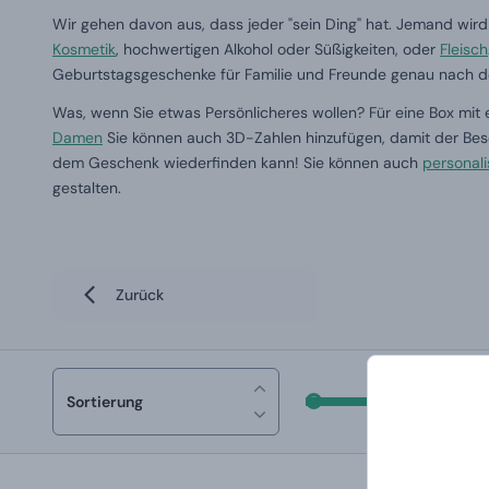
Wir gehen davon aus, dass jeder "sein Ding" hat. Jemand wird 
Kosmetik
, hochwertigen Alkohol oder Süßigkeiten, oder
Fleisch
Geburtstagsgeschenke für Familie und Freunde genau nach 
Was, wenn Sie etwas Persönlicheres wollen? Für eine Box mit
Damen
Sie können auch 3D-Zahlen hinzufügen, damit der Besc
dem Geschenk wiederfinden kann! Sie können auch
personali
gestalten.
Zurück
Sortierung