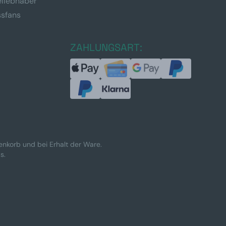
eliebhaber
ssfans
ZAHLUNGSART:
renkorb und bei Erhalt der Ware.
s.