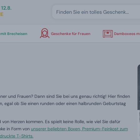
12.8.
IE
mit Brecheisen
Geschenke für Frauen
Damboxeos mi
r und Frauen? Dann sind Sie bei uns genau richtig! Hier finden
len, egal ob Sie einen runden oder einen halbrunden Geburtstag
d von Herzen kommen. Es spielt keine Rolle, wie viel Sie dafür
nke in Form von
unserer beliebten
Boxen
,
Premium-Feinkost
zum
druckte T-Shirts
.