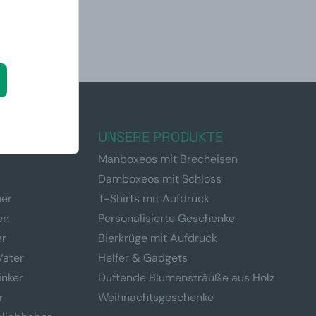
N SIE EIN
UNSERE PRODUKTE
Manboxeos mit Brecheisen
Damboxeos mit Schloss
ner
T-Shirts mit Aufdruck
en
Personalisierte Geschenke
er
Bierkrüge mit Aufdruck
Vater
Helfer & Gadgets
inker
Duftende Blumensträuße aus Holz
r
Weihnachtsgeschenke