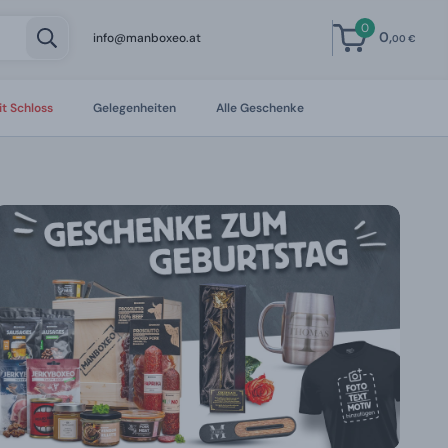
0
0,
info@manboxeo.at
00 €
t Schloss
Gelegenheiten
Alle Geschenke