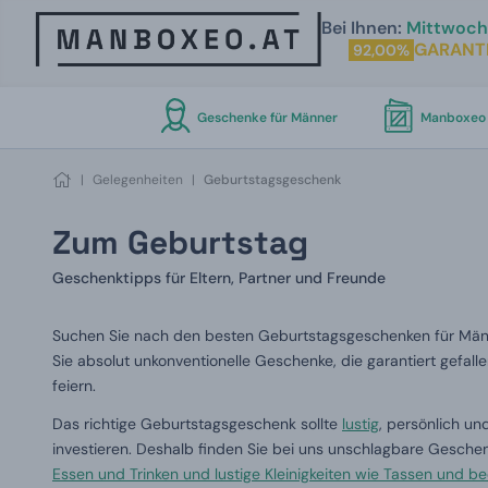
Bei Ihnen:
Mittwoch 
GARANT
92,00%
Geschenke für Männer
Manboxeo 
|
Gelegenheiten
|
Geburtstagsgeschenk
Zum Geburtstag
Geschenktipps für Eltern, Partner und Freunde
Suchen Sie nach den besten Geburtstagsgeschenken für Männe
Sie absolut unkonventionelle Geschenke, die garantiert gefal
feiern.
Das richtige Geburtstagsgeschenk sollte
lustig
, persönlich un
investieren. Deshalb finden Sie bei uns unschlagbare Gesche
Essen und Trinken und lustige Kleinigkeiten wie Tassen und
be