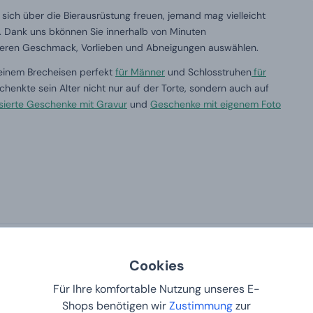
sich über die Bierausrüstung freuen, jemand mag vielleicht
. Dank uns b
können Sie innerhalb von Minuten
deren Geschmack, Vorlieben und Abneigungen auswählen.
 einem Brecheisen perfekt
für Männer
und Schlosstruhen
für
henkte sein Alter nicht nur auf der Torte, sondern auch auf
sierte Geschenke mit Gravur
und
Geschenke mit eigenem Foto
Cookies
Für Ihre komfortable Nutzung unseres E-
Shops benötigen wir
Zustimmung
zur