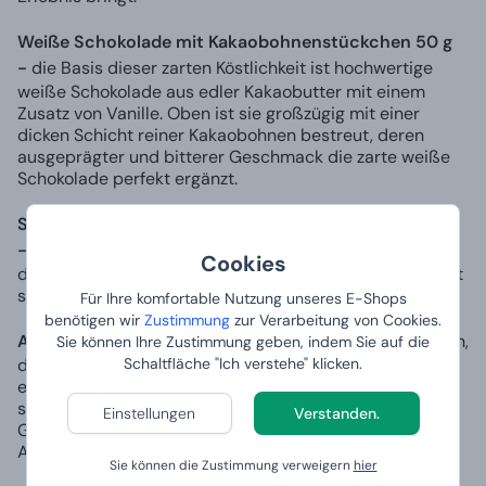
Weiße Schokolade mit Kakaobohnenstückchen 50 g
-
die Basis dieser zarten Köstlichkeit ist hochwertige
weiße Schokolade aus edler Kakaobutter mit einem
Zusatz von Vanille. Oben ist sie großzügig mit einer
dicken Schicht reiner Kakaobohnen bestreut, deren
ausgeprägter und bitterer Geschmack die zarte weiße
Schokolade perfekt ergänzt.
Schokokuchen mit Geschmack von Pinot Noir 160 g
-
feine, edle Schokolade und kräftige Gewürze verleihen
Cookies
diesem Kuchen einen besonderen Geschmack. Er eignet
sich gut zum Wein.
Für Ihre komfortable Nutzung unseres E-Shops
benötigen wir
Zustimmung
zur Verarbeitung von Cookies.
Auflösbare Schokowürfel Puristik 45 g
- wir empfehlen,
Sie können Ihre Zustimmung geben, indem Sie auf die
Schaltfläche "Ich verstehe" klicken.
diese speziell hergestellte würfelförmige Schokolade in
eine Tasse mit warmer Milch zu tauchen und langsam
schmelzen zu lassen. Genießen Sie den Genuss des
Einstellungen
Verstanden.
Geschmacks, der Sie den ganzen Stress und die
Anspannung vergessen lässt.
Sie können die Zustimmung verweigern
hier