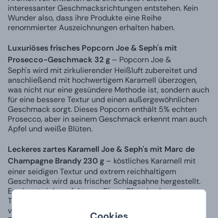
interessanter Geschmacksrichtungen entstehen. Kein
Wunder also, dass ihre Produkte eine Reihe
renommierter Auszeichnungen erhalten haben.
Luxuriöses frisches Popcorn Joe & Seph's mit
Prosecco-Geschmack 32 g
– Popcorn Joe &
Seph's wird mit zirkulierender Heißluft zubereitet und
anschließend mit hochwertigem Karamell überzogen,
was nicht nur eine gesündere Methode ist, sondern auch
für eine bessere Textur und einen außergewöhnlichen
Geschmack sorgt. Dieses Popcorn enthält 5% echten
Prosecco, aber in seinem Geschmack erkennt man auch
Apfel und weiße Blüten.
Leckeres zartes Karamell Joe & Seph's mit Marc de
Champagne Brandy 230 g
– köstliches Karamell mit
einer seidigen Textur und extrem reichhaltigem
Geschmack wird aus frischer Schlagsahne hergestellt.
Es eignet sich perfekt zum Eis, zu Pfannkuchen, zum
Toast oder zum Beispiel zum Joghurt. Dieses Karamell
vereint perfekt den fruchtigen Geschmack echter
Cookies