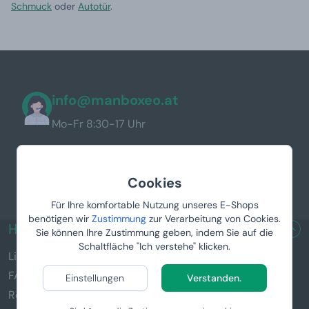
Schmuck
oder
Autotür
.
info@manboxeo.at
Mo-Fr 8:30-17 Uhr
Cookies
Für Ihre komfortable Nutzung unseres E-Shops
benötigen wir
Zustimmung
zur Verarbeitung von Cookies.
HILFREICHE LINKS
Sie können Ihre Zustimmung geben, indem Sie auf die
Schaltfläche "Ich verstehe" klicken.
Lieferung & Zahlung
FAQ
Einstellungen
Verstanden.
Reklamation und Rückgabe von Waren