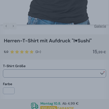
Galerie
Herren-T-Shirt mit Aufdruck "I️♥️Sushi"
15,
5,0
(2×)
99 €
T-Shirt Größe
*
Farbe
Montag 10.8.
Ab 4,99 €
100,00%
GARANTIE