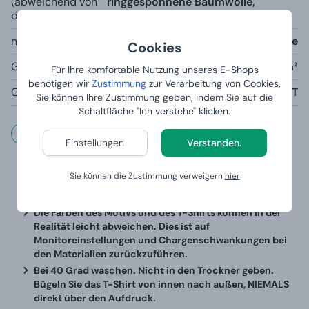
(abweichend von
ringgesponnene Baumwolle,
der Farbe Grau):
Halsausschnitt mit 5 % Elasthan
nur graue Farbe:
85% Baumwolle, 15% Viskose
Cookies
Gewicht:
190g/m²
Für Ihre komfortable Nutzung unseres E-Shops
benötigen wir
Zustimmung
zur Verarbeitung von Cookies.
Größentabelle:
siehe unten IN TEXT
Sie können Ihre Zustimmung geben, indem Sie auf die
Schaltfläche "Ich verstehe" klicken.
Wichtige Informationen
Einstellungen
Verstanden.
Bei der Auswahl der Größe müssen Sie sich an die
Sie können die Zustimmung verweigern
hier
unten stehende Tabelle halten, in der die genauen
Maße des T-Shirts angegeben sind.
Die Farben des Motivs und des T-Shirts können in der
Realität leicht abweichen. Dies ist auf
Monitoreinstellungen und Chargenschwankungen bei
den Materialien zurückzuführen.
Bei 40 Grad waschen. Nicht in den Trockner geben.
Bügeln Sie das T-Shirt von innen nach außen, NIEMALS
direkt über den Aufdruck.