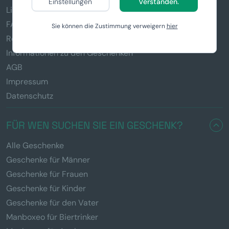
Einstellungen
Verstanden.
Lieferung & Zahlung
FAQ
Sie können die Zustimmung verweigern
hier
Reklamation und Rückgabe von Waren
Informationen zu den Geschenken
AGB
Impressum
Datenschutz
FÜR WEN SUCHEN SIE EIN GESCHENK?
Alle Geschenke
Geschenke für Männer
Geschenke für Frauen
Geschenke für Kinder
Geschenke für den Vater
Manboxeo für Biertrinker