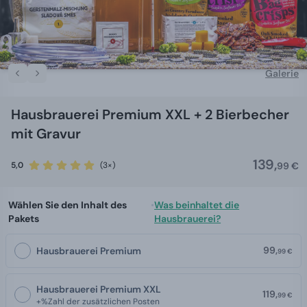
Galerie
Hausbrauerei Premium XXL + 2 Bierbecher
mit Gravur
139,
5,0
(3×)
99 €
Wählen Sie den Inhalt des
•
Was beinhaltet die
Pakets
Hausbrauerei?
99,
Hausbrauerei Premium
99 €
Hausbrauerei Premium XXL
119,
99 €
+%Zahl der zusätzlichen Posten