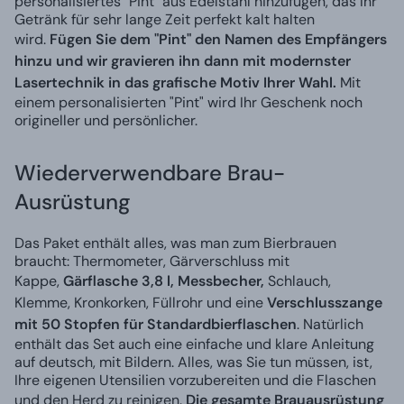
personalisiertes "Pint" aus Edelstahl hinzufügen, das Ihr
Getränk für sehr lange Zeit perfekt kalt halten
wird.
Fügen Sie dem "Pint" den Namen des Empfängers
hinzu und wir gravieren ihn dann mit modernster
Lasertechnik in das grafische Motiv Ihrer Wahl.
Mit
einem personalisierten "Pint" wird Ihr Geschenk noch
origineller und persönlicher.
Wiederverwendbare Brau-
Ausrüstung
Das Paket enthält alles, was man zum Bierbrauen
braucht: Thermometer, Gärverschluss mit
Kappe,
Gärflasche 3,8 l, Messbecher,
Schlauch,
Klemme, Kronkorken, Füllrohr und eine
Verschlusszange
mit 50 Stopfen für Standardbierflaschen
. Natürlich
enthält das Set auch eine einfache und klare Anleitung
auf deutsch, mit Bildern. Alles, was Sie tun müssen, ist,
Ihre eigenen Utensilien vorzubereiten und die Flaschen
und den Herd zu reinigen.
Die gesamte Brauausrüstung