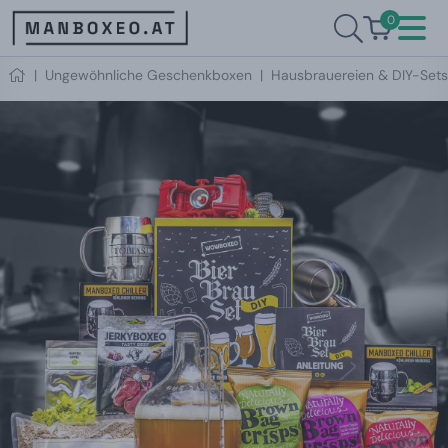
0
|
Ungewöhnliche Geschenkboxen
|
Hausbrauereien & DIY-Sets