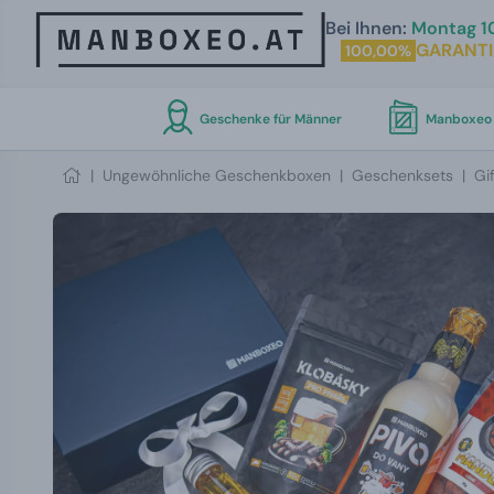
Bei Ihnen:
Montag 10
GARANTI
100,00%
Geschenke für Männer
Manboxeo 
|
Ungewöhnliche Geschenkboxen
|
Geschenksets
|
Gi