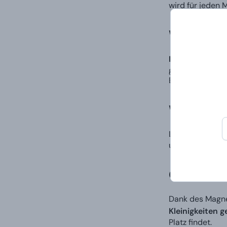
wird für jeden 
Was ist G
Dies ist eine 
großartiges Ges
Empfänger.
Wie kann
Lassen Sie
Ihre
unvergesslichen
Geschenkb
Dank des Magne
Kleinigkeiten 
Platz findet.