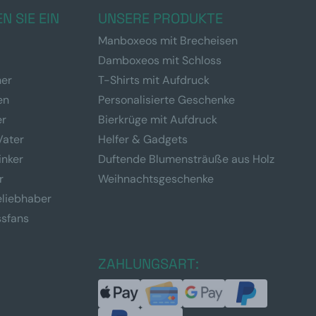
N SIE EIN
UNSERE PRODUKTE
Manboxeos mit Brecheisen
Damboxeos mit Schloss
ner
T-Shirts mit Aufdruck
en
Personalisierte Geschenke
er
Bierkrüge mit Aufdruck
Vater
Helfer & Gadgets
inker
Duftende Blumensträuße aus Holz
r
Weihnachtsgeschenke
eliebhaber
ssfans
ZAHLUNGSART: