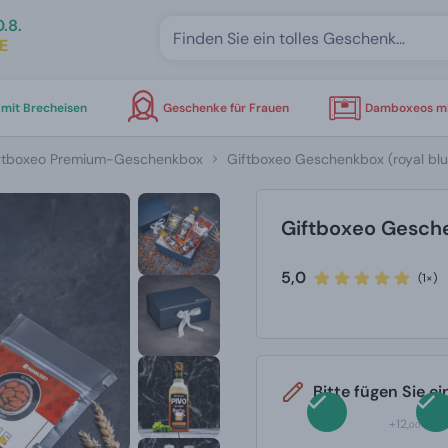
.8.
E
mit Brecheisen
Geschenke für Frauen
Damboxeos mi
ftboxeo Premium-Geschenkbox
Giftboxeo Geschenkbox (royal blu
Giftboxeo Gesche
5,0
(1×)
Bitte fügen Sie e
+12,
00 €