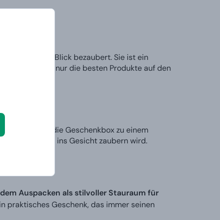
uf den ersten Blick bezaubert. Sie ist ein
 der Box warten nur die besten Produkte auf den
n?
und machen Sie die Geschenkbox zu einem
hm ein Lächeln ins Gesicht zaubern wird.
dem Auspacken als stilvoller Stauraum für
ein praktisches Geschenk, das immer seinen