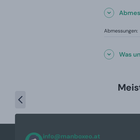
Abmes
Abmessungen:
Was un
Meis
info@manboxeo.at