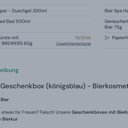
örper - Duschgel 200ml
Bier Spa 
 Bad Bad 500ml
Geräuchert
Bier 75g
rste mit
2×
Papierf
10/2026
R BREWERS 60g
Zusammensetzung
eibung
 Geschenkbox (königsblau) - Bierkosmet
Bier
r etwas für Frauen? Falsch! Unsere
Geschenkboxeo mit Bier
e
Bierkur