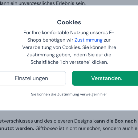
Mann ein unvergessliches Erlebnis sein.
iftboxeo?
Cookies
Für Ihre komfortable Nutzung unseres E-
elegante Geschenkbox
mit Magnetverschluss und Schleife, die a
Shops benötigen wir
Zustimmung
zur
chenk für alle Ihre Lieben, Freunde oder Kollegen. Im Inneren
Verarbeitung von Cookies. Sie können Ihre
Zustimmung geben, indem Sie auf die
Schaltfläche "Ich verstehe" klicken.
 man das Geschenk noch besser mache
Einstellungen
Verstanden.
n Wunsch oder Ihr Motiv
auf den Deckel der Box gravieren 
 Geschenk, das den Beschenkten immer an Sie erinnern und i
Sie können die Zustimmung verweigern
hier
oxeo als praktischer Helfer
tverschlusses und des cleveren Designs
kann die Box nach 
genutzt werden.
Giftboxeo ist nicht nur schön, sondern auch 