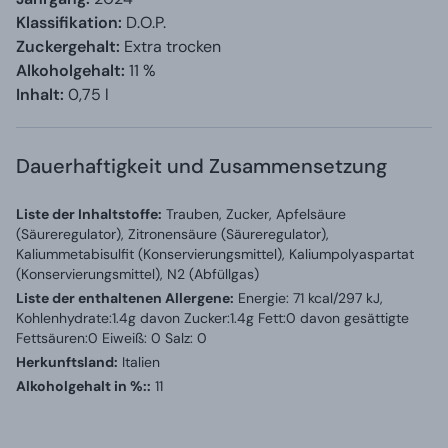
Klassifikation:
D.O.P.
Zuckergehalt:
Extra trocken
Alkoholgehalt:
11 %
Inhalt:
0,75 l
Dauerhaftigkeit und Zusammensetzung
Liste der Inhaltstoffe:
Trauben, Zucker, Apfelsäure
(Säureregulator), Zitronensäure (Säureregulator),
Kaliummetabisulfit (Konservierungsmittel), Kaliumpolyaspartat
(Konservierungsmittel), N2 (Abfüllgas)
Liste der enthaltenen Allergene:
Energie: 71 kcal/297 kJ,
Kohlenhydrate:1.4g davon Zucker:1.4g Fett:0 davon gesättigte
Fettsäuren:0 Eiweiß: 0 Salz: 0
Herkunftsland:
Italien
Alkoholgehalt in %::
11