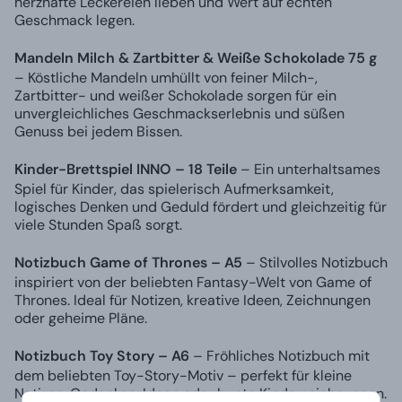
herzhafte Leckereien lieben und Wert auf echten
Geschmack legen.
Mandeln Milch & Zartbitter & Weiße Schokolade 75 g
– Köstliche Mandeln umhüllt von feiner Milch-,
Zartbitter- und weißer Schokolade sorgen für ein
unvergleichliches Geschmackserlebnis und süßen
Genuss bei jedem Bissen.
Kinder-Brettspiel INNO – 18 Teile
– Ein unterhaltsames
Spiel für Kinder, das spielerisch Aufmerksamkeit,
logisches Denken und Geduld fördert und gleichzeitig für
viele Stunden Spaß sorgt.
Notizbuch Game of Thrones – A5
– Stilvolles Notizbuch
inspiriert von der beliebten Fantasy-Welt von Game of
Thrones. Ideal für Notizen, kreative Ideen, Zeichnungen
oder geheime Pläne.
Notizbuch Toy Story – A6
– Fröhliches Notizbuch mit
dem beliebten Toy-Story-Motiv – perfekt für kleine
Notizen, Gedanken, Ideen oder bunte Kinderzeichnungen.