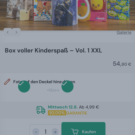
Galerie
Box voller Kinderspaß – Vol. 1 XXL
54,
90 €
Foto auf den Deckel hinzufügen
+12,
00 €
Mittwoch 12.8.
Ab 4,99 €
92,00%
GARANTIE
-
+
Kaufen