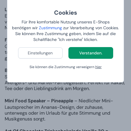
Lupe mit Pinzette
– Praktisches Zubehör für kleine
Cookies
Entdecker und neugierige Kinder, ideal zum Beobachten
von Pflanzen, Insekten und spannenden Details aus der
Für Ihre komfortable Nutzung unseres E-Shops
Natur.
benötigen wir
Zustimmung
zur Verarbeitung von Cookies.
Sie können Ihre Zustimmung geben, indem Sie auf die
Finger Tangle Game
– Lustiges Mini-Spiel, das
Schaltfläche "Ich verstehe" klicken.
Geschicklichkeit, Schnelligkeit und Fingerkoordination
trainiert und dabei Kindern wie Erwachsenen
Einstellungen
Verstanden.
gleichermaßen Freude bereitet.
Sie können die Zustimmung verweigern
hier
Blauer Keramikbecher Avengers Thanos – 320 ml
–
Stylischer Keramikbecher mit Thanos-Motiv, der jeden
Avengers- und Marvel-Fan begeistert. Perfekt für Kakao,
Tee oder den Lieblingsdrink am Morgen.
Mini Food Speaker – Pineapple
– Niedlicher Mini-
Lautsprecher im Ananas-Design, der zuhause,
unterwegs oder im Urlaub für gute Stimmung und
Musikgenuss sorgt.