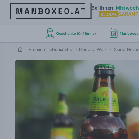
Bei Ihnen:
Mittwoch 
GARANT
92,00%
Geschenke für Männer
Manboxeo 
|
Premium Lebensmittel
|
Bier und Wein
Sierra Nevad