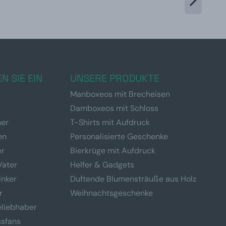
N SIE EIN
UNSERE PRODUKTE
Manboxeos mit Brecheisen
Damboxeos mit Schloss
ner
T-Shirts mit Aufdruck
en
Personalisierte Geschenke
er
Bierkrüge mit Aufdruck
Vater
Helfer & Gadgets
inker
Duftende Blumensträuße aus Holz
r
Weihnachtsgeschenke
eliebhaber
ssfans