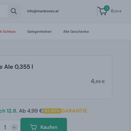
0
0,
info@manboxeo.at
00 €
t Schloss
Gelegenheiten
Alle Geschenke
e Ale 0,355 l
4,
99 €
h 12.8.
Ab 4,99 €
GARANTIE
92,00%
+
Kaufen