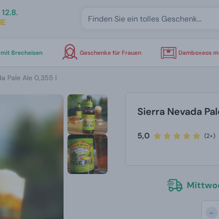
12.8.
IE
mit Brecheisen
Geschenke für Frauen
Damboxeos mi
a Pale Ale 0,355 l
Sierra Nevada Pal
5,0
(2×)
Mittwoc
-