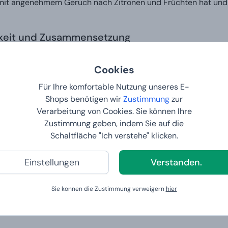
mit angenehmem Geruch nach Zitronen und Früchten hat und d
gkeit und Zusammensetzung
Cookies
offe:
Wasser, Malz, Hopfen, Hefe.
Für Ihre komfortable Nutzung unseres E-
tenen Allergene:
Getreide, Hopfen, Hefe.
Shops benötigen wir
Zustimmung
zur
SA
Verarbeitung von Cookies. Sie können Ihre
%::
5,6 %
Zustimmung geben, indem Sie auf die
Schaltfläche "Ich verstehe" klicken.
sere Kunden sagen
Einstellungen
Verstanden.
Sie können die Zustimmung verweigern
hier
tverkaufte Produkte in der Kate