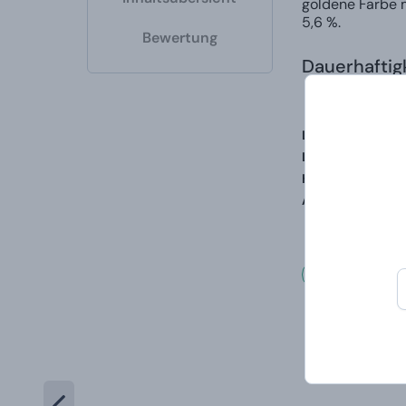
goldene Farbe 
5,6 %.
Bewertung
Dauerhafti
Liste der Inhaltst
Liste der enthal
Herkunftsland:
U
Alkoholgehalt in 
Was un
Meis