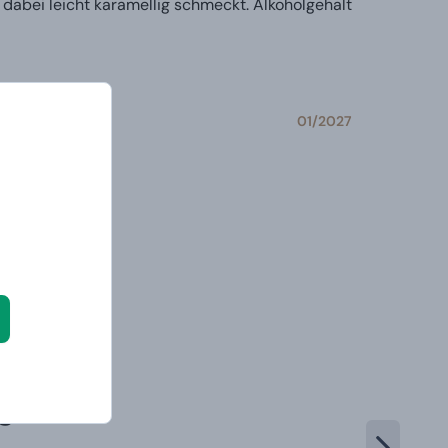
abei leicht karamellig schmeckt. Alkoholgehalt
01/2027
gorie