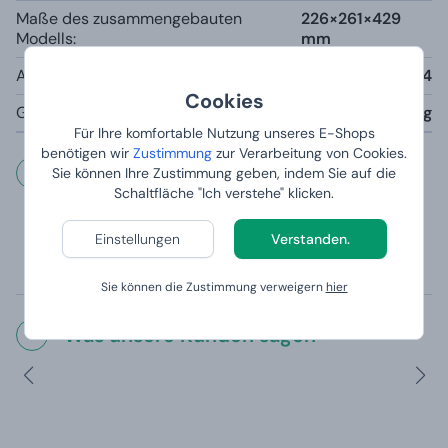
Maße des zusammengebauten
226×261×429
Modells:
mm
Anzahl der Teile:
424
Cookies
Gewicht des zusammengebauten Modells:
1000 g
Für Ihre komfortable Nutzung unseres E-Shops
benötigen wir
Zustimmung
zur Verarbeitung von Cookies.
Wichtige Informationen
Sie können Ihre Zustimmung geben, indem Sie auf die
Schaltfläche "Ich verstehe" klicken.
Stilvoller Retro-Plattenspieler aus Holz ist nicht nur eine
Einstellungen
Verstanden.
schöne Dekoration, sondern auch ein praktischer
Musikspieler von Schallplatten.
Sie können die Zustimmung verweigern
hier
Was unsere Kunden sagen