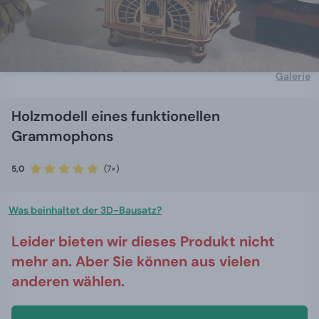
Galerie
Holzmodell eines funktionellen
Grammophons
5,0
(7×)
Was beinhaltet der 3D-Bausatz?
Leider bieten wir dieses Produkt nicht
mehr an. Aber Sie können aus vielen
anderen wählen.