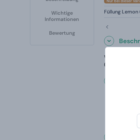
Nur bei dieser Var
Füllung Lemon 
Wichtige
Informationen
Bewertung
Beschr
Wir schicken I
(Ozeanduft), L
Wichti
Da es sich um
Ware zurückz
Änderungen de
Lager informi
Was un