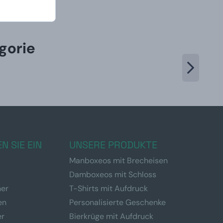
gorie
N SIE EIN
UNSERE PRODUKTE
Manboxeos mit Brecheisen
Damboxeos mit Schloss
ner
T-Shirts mit Aufdruck
en
Personalisierte Geschenke
er
Bierkrüge mit Aufdruck