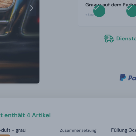
Gravur auf dem Parf
+8,
00 €
Diensta
 enthält 4 Artikel
duft - grau
Füllung Oc
Zusammensetzung