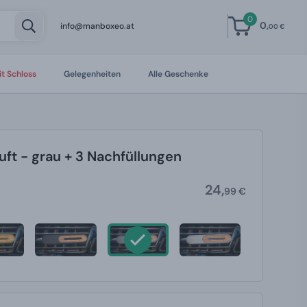
0
0,
info@manboxeo.at
00 €
t Schloss
Gelegenheiten
Alle Geschenke
ft - grau + 3 Nachfüllungen
24,
99 €