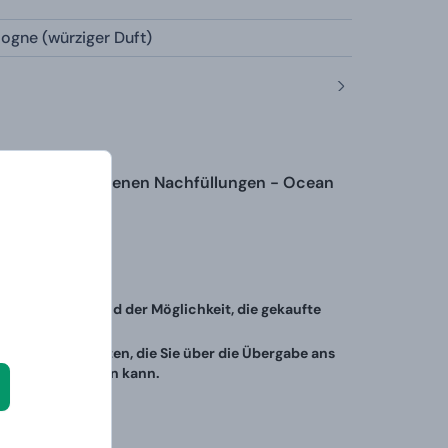
logne (würziger Duft)
 mit 3 verschiedenen Nachfüllungen - Ocean
Widerrufsfrist und der Möglichkeit, die gekaufte
ne E-Mail erhalten, die Sie über die Übergabe ans
s hergestellt sein kann.