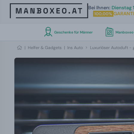
Bei Ihnen:
Dienstag 1
GARANTI
100,00%
Geschenke für Männer
Manboxeo 
|
Helfer & Gadgets
|
Ins Auto
Luxuriöser Autoduft - 