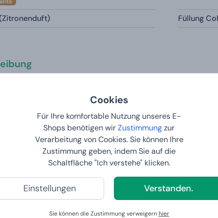
iante
(Zitronenduft)
Füllung Co
eibung
hnen den Luxus-Autoduft in einer stilvollen Geschenkbox
Cookies
emon (Zitronenduft) und Cologne (würziger Duft).
Für Ihre komfortable Nutzung unseres E-
ge Informationen
Shops benötigen wir
Zustimmung
zur
Verarbeitung von Cookies. Sie können Ihre
Zustimmung geben, indem Sie auf die
 eine maßangefertigte Ware handelt, unterliegt sie der 14-tägigen 
ugeben nicht.
Schaltfläche "Ich verstehe" klicken.
r Bestellungen enthalten, können ab dem Zeitpunkt, an dem Sie ei
ert, gebührenpflichtig sein, weil das Produkt möglicherweise bereit
Einstellungen
Verstanden.
sere Kunden sagen
Sie können die Zustimmung verweigern
hier