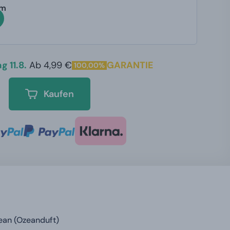
um
g 11.8.
Ab 4,99 €
GARANTIE
100,00%
Kaufen
ean (Ozeanduft)