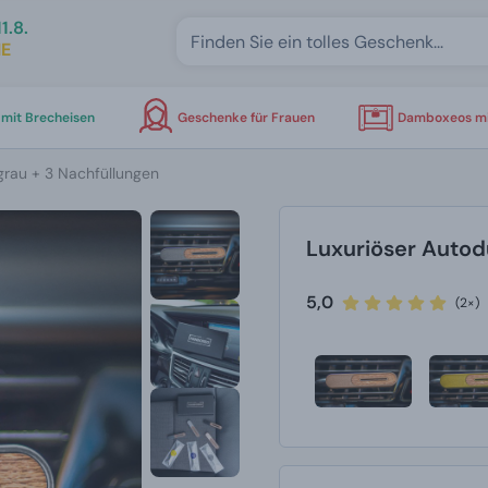
1.8.
E
mit Brecheisen
Geschenke für Frauen
Damboxeos mi
grau + 3 Nachfüllungen
Luxuriöser Autodu
5,0
(2×)