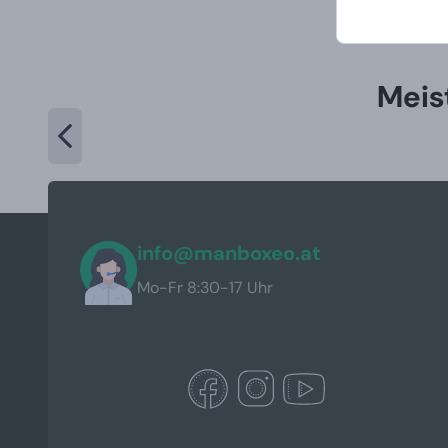
Meis
info@manboxeo.at
Mo-Fr 8:30-17 Uhr