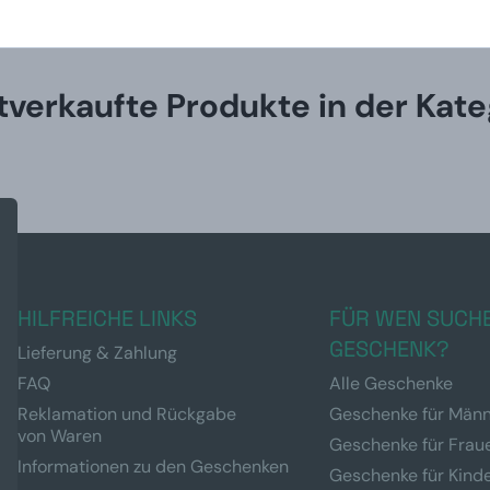
tverkaufte Produkte in der Kate
HILFREICHE LINKS
FÜR WEN SUCHE
GESCHENK?
Lieferung & Zahlung
FAQ
Alle Geschenke
Reklamation und Rückgabe
Geschenke für Män
von Waren
Geschenke für Frau
Informationen zu den Geschenken
Geschenke für Kind