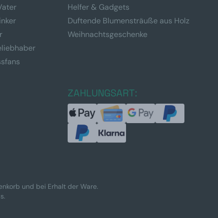
Vater
Helfer & Gadgets
inker
Duftende Blumensträuße aus Holz
r
Weihnachtsgeschenke
eliebhaber
ssfans
ZAHLUNGSART:
renkorb und bei Erhalt der Ware.
s.