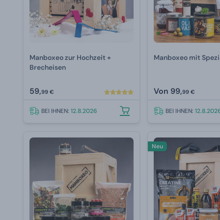
Manboxeo zur Hochzeit +
Manboxeo mit Spezi
Brecheisen
59,
Von
99,
99 €
99 €
BEI IHNEN:
12.8.2026
BEI IHNEN:
12.8.202
Neu