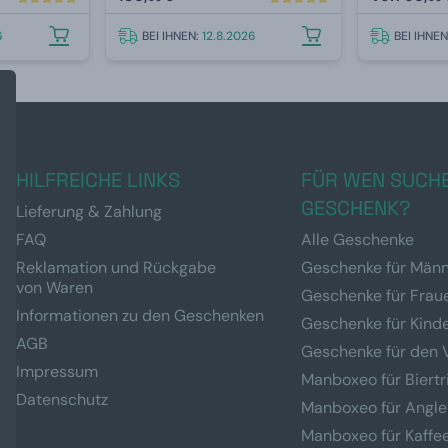
6
BEI IHNEN:
12.8.2026
BEI IHNE
HILFREICHE LINKS
FÜR WEN SUCHE
GESCHENK?
Lieferung & Zahlung
FAQ
Alle Geschenke
Reklamation und Rückgabe
Geschenke für Män
von Waren
Geschenke für Frau
Informationen zu den Geschenken
Geschenke für Kind
AGB
Geschenke für den 
Impressum
Manboxeo für Biertr
Datenschutz
Manboxeo für Angle
Manboxeo für Kaffe