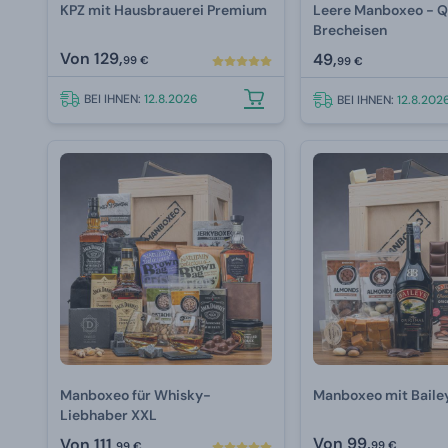
KPZ mit Hausbrauerei Premium
Leere Manboxeo - Q
Brecheisen
Von
129,
49,
99 €
99 €
BEI IHNEN:
12.8.2026
BEI IHNEN:
12.8.202
Manboxeo für Whisky-
Manboxeo mit Baile
Liebhaber XXL
Von
99,
Von
111,
99 €
99 €