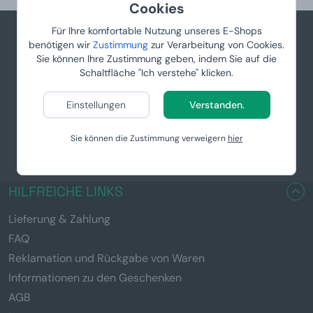
Cookies
Für Ihre komfortable Nutzung unseres E-Shops
benötigen wir
Zustimmung
zur Verarbeitung von Cookies.
info@manboxeo.at
Sie können Ihre Zustimmung geben, indem Sie auf die
Schaltfläche "Ich verstehe" klicken.
Mo-Fr 8:30-17 Uhr
Einstellungen
Verstanden.
Sie können die Zustimmung verweigern
hier
HILFREICHE LINKS
Lieferung & Zahlung
FAQ
Reklamation und Rückgabe von Waren
Informationen zu den Geschenken
AGB