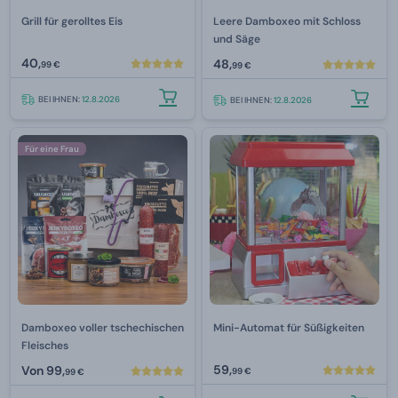
Grill für gerolltes Eis
Leere Damboxeo mit Schloss
und Säge
40,
48,
99 €
99 €
BEI IHNEN:
12.8.2026
BEI IHNEN:
12.8.2026
Für eine Frau
Damboxeo voller tschechischen
Mini-Automat für Süßigkeiten
Fleisches
59,
Von
99,
99 €
99 €