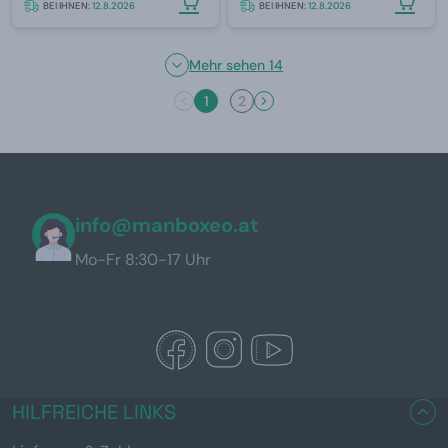
BEI IHNEN:
12.8.2026
BEI IHNEN:
12.8.2026
Mehr sehen 14
1
2
info@manboxeo.at
Mo-Fr 8:30-17 Uhr
HILFREICHE LINKS