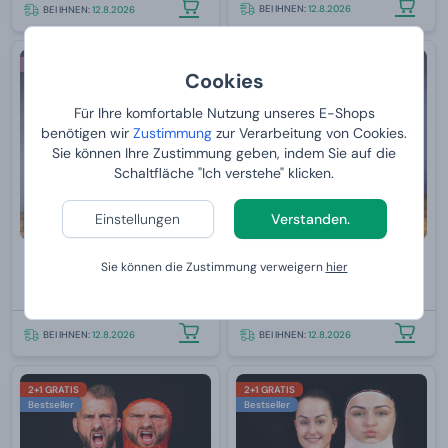
BEI IHNEN:
12.8.2026
BEI IHNEN:
12.8.2026
Für eine Frau
Für eine Frau
Cookies
Für Ihre komfortable Nutzung unseres E-Shops
benötigen wir
Zustimmung
zur Verarbeitung von Cookies.
Sie können Ihre Zustimmung geben, indem Sie auf die
Schaltfläche "Ich verstehe" klicken.
Einstellungen
Verstanden.
Damboxeo mit Baileys
Wellness-Truhe mit Prosecco
Sie können die Zustimmung verweigern
hier
Von
99,
Von
139,
99 €
99 €
BEI IHNEN:
12.8.2026
BEI IHNEN:
12.8.2026
2+1 GRATIS
2+1 GRATIS
Bestseller
Bestseller