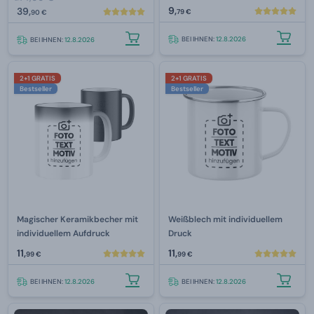
9,
39,
79 €
90 €
BEI IHNEN:
12.8.2026
BEI IHNEN:
12.8.2026
2+1 GRATIS
2+1 GRATIS
Bestseller
Bestseller
Magischer Keramikbecher mit
Weißblech mit individuellem
individuellem Aufdruck
Druck
11,
11,
99 €
99 €
BEI IHNEN:
12.8.2026
BEI IHNEN:
12.8.2026