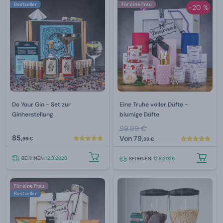
Bestseller
Für eine Frau
-20 %
Do Your Gin - Set zur
Eine Truhe voller Düfte -
Ginherstellung
blumige Düfte
99,99 €
85,
Von
79,
99 €
99 €
BEI IHNEN:
12.8.2026
BEI IHNEN:
12.8.2026
Für eine Frau
Bestseller