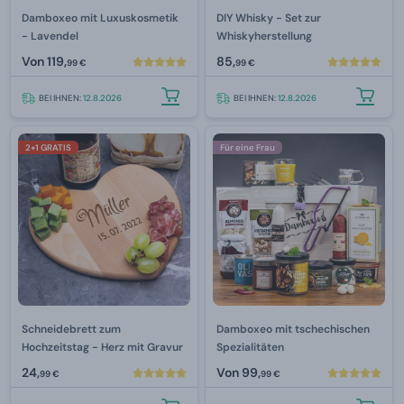
Damboxeo mit Luxuskosmetik
DIY Whisky - Set zur
- Lavendel
Whiskyherstellung
Von
119,
85,
99 €
99 €
BEI IHNEN:
12.8.2026
BEI IHNEN:
12.8.2026
2+1 GRATIS
Für eine Frau
Schneidebrett zum
Damboxeo mit tschechischen
Hochzeitstag - Herz mit Gravur
Spezialitäten
24,
Von
99,
99 €
99 €