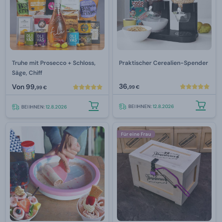
Truhe mit Prosecco + Schloss,
Praktischer Cerealien-Spender
Säge, Chiff
36,
Von
99,
99 €
99 €
BEI IHNEN:
12.8.2026
BEI IHNEN:
12.8.2026
Für eine Frau