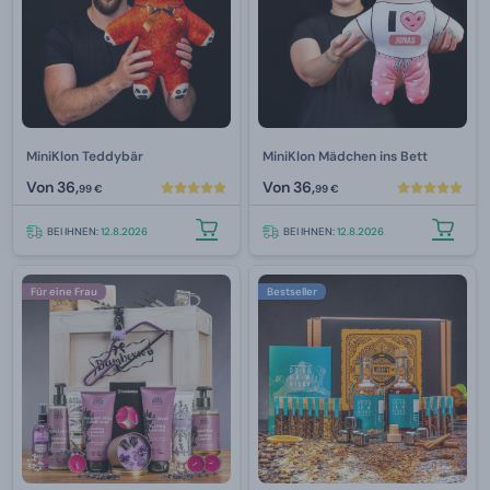
MiniKlon Teddybär
MiniKlon Mädchen ins Bett
Von
36,
Von
36,
99 €
99 €
BEI IHNEN:
12.8.2026
BEI IHNEN:
12.8.2026
Für eine Frau
Bestseller